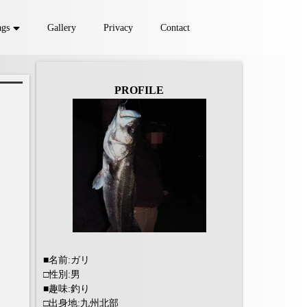
ags
Gallery
Privacy
Contact
ヒラメ
マゴチ
マダイ
evering
Tools
PROFILE
■名前:ガリ
□性別:男
■趣味:釣り
□出身地:九州北部