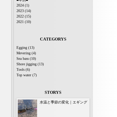
2024
(1)
2023
(14)
2022
(15)
2021
(10)
CATEGORYS
Egging
(13)
Mevering
(4)
Sea ​​bass
(10)
Shore jigging
(13)
Tools
(6)
Top water
(7)
STORYS
水温と季節の変化｜エギング