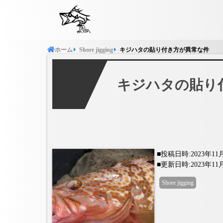
アオリイカ
キジハタ
サワ
ホーム
Shore jigging
キジハタの貼り付き方が異常な件
Top water
Sea ​​ba
メバル
キジハタの貼り
■投稿日時:2023年11
■更新日時:2023年11
Shore jigging