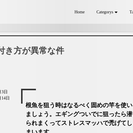
Home
Categorys
T
ラ
シーバス
チヌ
ss
Shore jigging
Egging
M
付き方が異常な件
月3日
月14日
根魚を狙う時はなるべく固めの竿を使い
ましょう。エギングついでに狙ったら潜
られまくってストレスマッハで禿げてし
まいます。