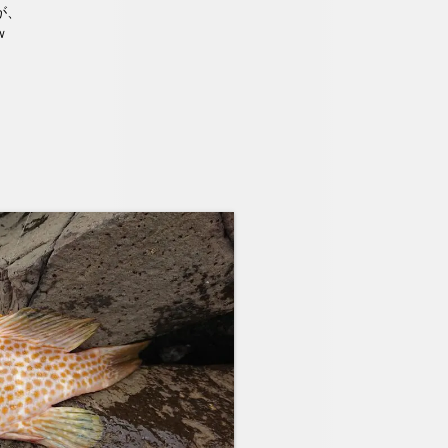
が、
ｗ
。