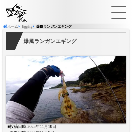
ホーム
Egging
爆風ランガンエギング
アオリイカ
キ
Top water
Sea
爆風ランガンエギング
サワラ
シ
Shore jigging
Eg
チヌ
ヒ
マゴチ
マ
Mevering
T
メバル
■投稿日時:2023年11月10日