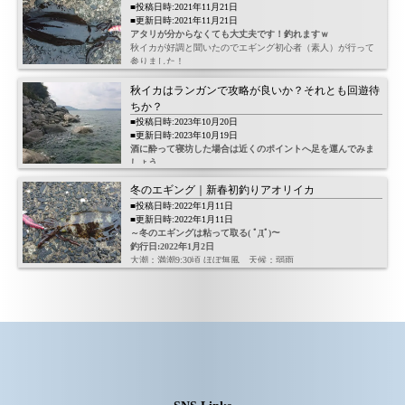
ロッドもリールもかなり古いものを使っていますのでご了承
■投稿日時:2021年11月21日
くださいｗ
■更新日時:2021年11月21日
アタリが分からなくても大丈夫です！釣れますｗ
ロッド
秋イカが好調と聞いたのでエギング初心者（素人）が行って
メジャークラフト
参りました！
ZAT-862PE
釣行日:2021年11月中旬
8’6″
長潮：満潮6:00頃 北西1～2ｍ
秋イカはランガンで攻略が良いか？それとも回遊待
Line:0.6-1.5(PE)
エギはサイズ違いを持っていれば何でも良い気がします！
ちか？
Lure:5-28(g)
朝マズメからのスタート。
■投稿日時:2023年10月20日
ちょうど満潮から下げ潮が始まる時間帯で期待マックス！
■更新日時:2023年10月19日
開始２投目くらいでボトムまでエギを落としているとヒッ
酒に酔って寝坊した場合は近くのポイントへ足を運んでみま
ト！
しょう。
うむ！もちろんアタリは分かりませんでしたｗ
シャクったら釣れていましたｗ
冬のエギング｜新春初釣りアオリイカ
週末アングラーの私は釣りに行く前日に良く酒を飲みます。
■投稿日時:2022年1月11日
■更新日時:2022年1月11日
～冬のエギングは粘って取る( ﾟДﾟ)～
釣行日:2022年1月2日
大潮：満潮9:30頃 ほぼ無風 天候：弱雨
～釣行詳細～
新年あけましておめでとうございます。今年もよろしくお願
いいたします。
初釣りエギングに行って参りました(/・ω・)/
で
去年末は天候が悪くて残念ながら釣り収めが出来なかったの
で、
正月早々いつものエギングポイントへ・・・
7時くらいの朝マズメからのスタートです。
開始30分くらいたった頃に親子アングラーが出現！
律儀に挨拶をして頂きました。このポイントはほとんど人が