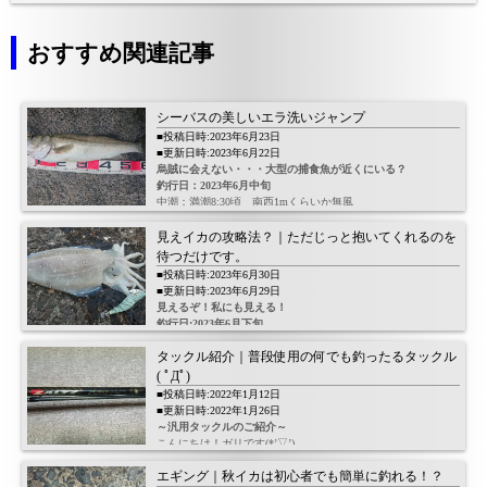
おすすめ関連記事
シーバスの美しいエラ洗いジャンプ
■投稿日時:2023年6月23日
■更新日時:2023年6月22日
烏賊に会えない・・・大型の捕食魚が近くにいる？
釣行日：2023年6月中旬
中潮：満潮8:30頃 南西1mくらいか無風
見えイカの攻略法？｜ただじっと抱いてくれるのを
待つだけです。
■投稿日時:2023年6月30日
■更新日時:2023年6月29日
残念です！( ;∀;)
見えるぞ！私にも見える！
釣行日:2023年6月下旬
中潮：満潮12:30頃 ほぼ無風
タックル紹介｜普段使用の何でも釣ったるタックル
( ﾟДﾟ)
■投稿日時:2022年1月12日
もうムラムラチェリーはありません。
■更新日時:2022年1月26日
前回意気揚々と買った餌木
～汎用タックルのご紹介～
こんにちは！ガリです(*’▽’)
今回は私が普段使用しているタックルをご紹介したいと思い
エギング｜秋イカは初心者でも簡単に釣れる！？
ます。