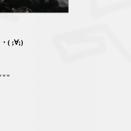
;∀;)
ｗｗｗ