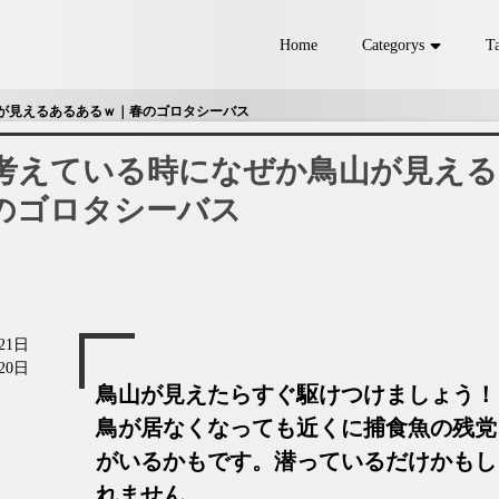
Home
Categorys
T
ラ
シーバス
チヌ
が見えるあるあるｗ｜春のゴロタシーバス
ss
Shore jigging
Egging
M
考えている時になぜか鳥山が見える
のゴロタシーバス
21日
20日
鳥山が見えたらすぐ駆けつけましょう！
鳥が居なくなっても近くに捕食魚の残党
がいるかもです。潜っているだけかもし
れません。