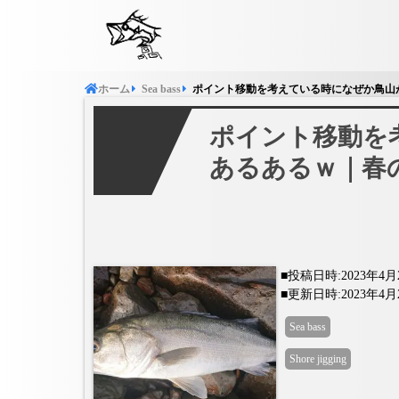
アオリイカ
キジハタ
サワ
ホーム
Sea ​​bass
ポイント移動を考えている時になぜか鳥山
Top water
Sea ​​ba
メバル
ポイント移動を
あるあるｗ｜春
■投稿日時:2023年4月
■更新日時:2023年4月
Sea ​​bass
Shore jigging