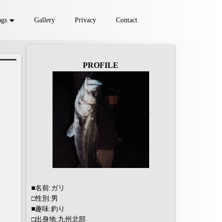
ags
Gallery
Privacy
Contact
ヒラメ
マゴチ
マダイ
evering
Tools
PROFILE
■名前:ガリ
□性別:男
■趣味:釣り
□出身地:九州北部