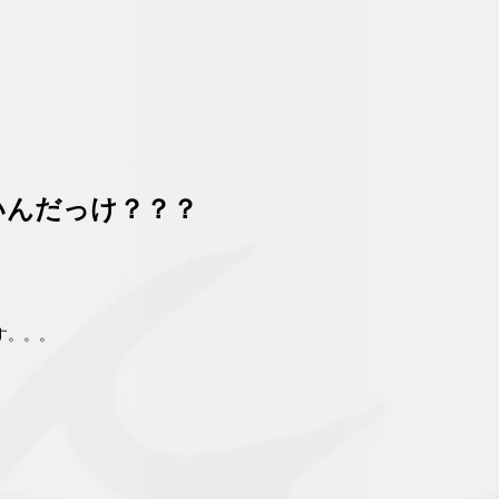
いんだっけ？？？
す。。。