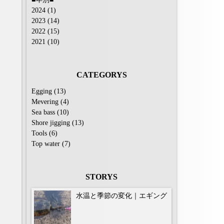
2024
(1)
2023
(14)
2022
(15)
2021
(10)
CATEGORYS
Egging
(13)
Mevering
(4)
Sea ​​bass
(10)
Shore jigging
(13)
Tools
(6)
Top water
(7)
STORYS
水温と季節の変化｜エギング