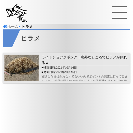
ホーム
ヒラメ
アオリイカ
キ
Top water
Sea
ヒラメ
サワラ
シ
Shore jigging
Eg
チヌ
ヒ
ライトショアジギング｜意外なところでヒラメが釣れ
るｗ
マゴチ
マ
■投稿日時:2021年10月16日
Mevering
T
■更新日時:2021年10月16日
寝坊した日は釣れなくてもいいのでポイントの調査に行ってみま
メバル
しょう！ 前日に酒を飲みすぎてしまった為寝坊しました( ;∀;) 仕
方がないので普段人が多い為行かないポイントへの調査へ行って
きました！ 中潮…